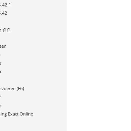
4.42.1
4.42
len
een
t
e
r
nvoeren (F6)
f
a
ing Exact Online