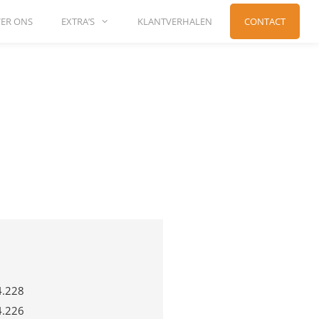
ER ONS
EXTRA’S
KLANTVERHALEN
CONTACT
4.228
4.226