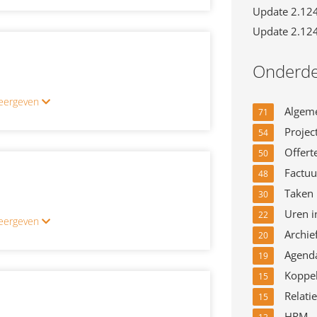
Update 2.12
Update 2.12
Onderde
 weergeven
Algem
71
Projec
54
Offert
50
Factuu
48
Taken
30
Uren i
22
 weergeven
Archie
20
Agend
19
Koppel
15
Relatie
15
HRM