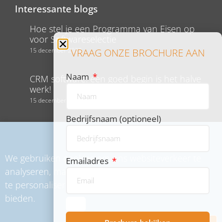
Interessante blogs
Hoe stel je een Programma van Eisen op
voor Softwareselectie
15 december 2023
VRAAG ONZE BROCHURE AAN
Naam
CRM software: een goed begin is het halve
werk!
15 december 2023
Bedrijfsnaam (optioneel)
Ureninschattingen maken voor projecten,
waar moet je op letten?
17 mei 2022
We gebruiken cookies om ons websiteverkeer te
Emailadres
analyseren, maar ook om content en advertenties
te personaliseren en functies voor social media te
bieden.