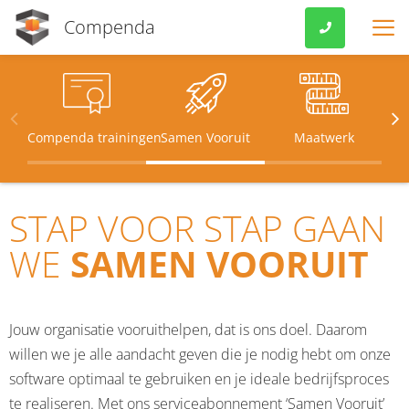
Compenda
.
VOOR MKB
FEATURES
Compenda trainingen
Samen Vooruit
Maatwerk
C
PRIJZEN
STAP VOOR STAP GAAN
KOPPELINGEN
WE
SAMEN VOORUIT
VERENIGINGEN
OVER ONS
Jouw organisatie vooruithelpen, dat is ons doel. Daarom
EXTRA’S
willen we je alle aandacht geven die je nodig hebt om onze
software optimaal te gebruiken en je ideale bedrijfsproces
KLANTVERHALEN
te realiseren. Met ons serviceabonnement ‘Samen Vooruit’