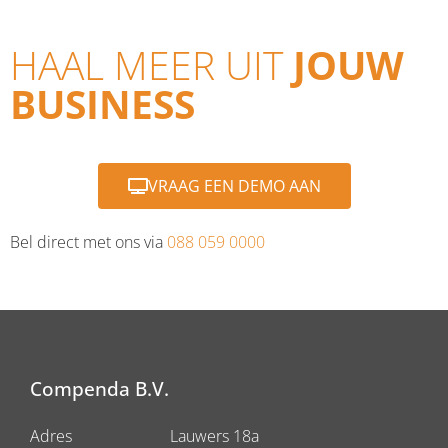
HAAL MEER UIT
JOUW
BUSINESS
VRAAG EEN DEMO AAN
Bel direct met ons via
088 059 0000
Compenda B.V.
Adres
Lauwers 18a