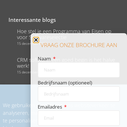
Interessante blogs
Hoe stel je een Programma van Eisen op
voor Softwareselectie
15 december 2023
VRAAG ONZE BROCHURE AAN
Naam
CRM software: een goed begin is het halve
werk!
15 december 2023
Bedrijfsnaam (optioneel)
Ureninschattingen maken voor projecten,
waar moet je op letten?
17 mei 2022
We gebruiken cookies om ons websiteverkeer te
Emailadres
analyseren, maar ook om content en advertenties
te personaliseren en functies voor social media te