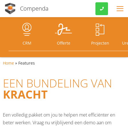
Compenda
.
VOOR MKB
FEATURES
CRM
Offerte
Projecten
Ure
PRIJZEN
Home
»
Features
KOPPELINGEN
EEN BUNDELING VAN
VERENIGINGEN
KRACHT
OVER ONS
EXTRA’S
Een volledig pakket om jou te helpen met efficiënter en
beter werken. Vraag nu vrijblijvend een demo aan om
KLANTVERHALEN