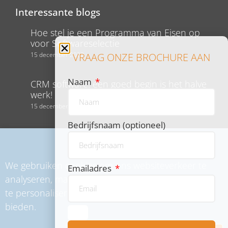
Interessante blogs
Hoe stel je een Programma van Eisen op
voor Softwareselectie
15 december 2023
VRAAG ONZE BROCHURE AAN
Naam
CRM software: een goed begin is het halve
werk!
15 december 2023
Bedrijfsnaam (optioneel)
Ureninschattingen maken voor projecten,
waar moet je op letten?
17 mei 2022
We gebruiken cookies om ons websiteverkeer te
Emailadres
analyseren, maar ook om content en advertenties
te personaliseren en functies voor social media te
bieden.