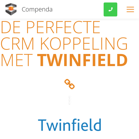
Compenda
.
DE PERFECTE
VOOR MKB
CRM KOPPELING
FEATURES
MET
TWINFIELD
PRIJZEN
KOPPELINGEN
VERENIGINGEN
OVER ONS
EXTRA’S
KLANTVERHALEN