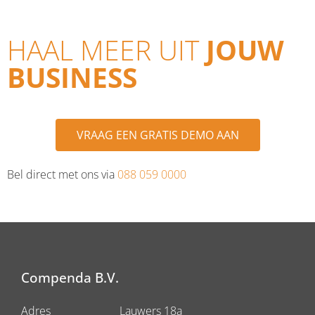
HAAL MEER UIT
JOUW
BUSINESS
VRAAG EEN GRATIS DEMO AAN
Bel direct met ons via
088 059 0000
Compenda B.V.
Adres
Lauwers 18a