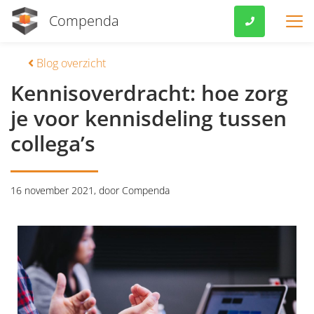
Compenda
.
VOOR MKB
Blog overzicht
Kennisoverdracht: hoe zorg
FEATURES
je voor kennisdeling tussen
PRIJZEN
collega’s
KOPPELINGEN
16 november 2021
,
door Compenda
VERENIGINGEN
OVER ONS
EXTRA’S
KLANTVERHALEN