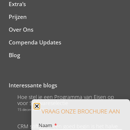
Extra’s
Prijzen
Over Ons
Compenda Updates
Blog
Interessante blogs
Hoe stel je een Programma van Eisen op
voor Softwareselectie
15 december 2023
VRAAG ONZE BROCHURE AAN
Naam
CRM software: een goed begin is het halve