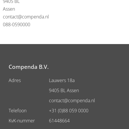
9405 BL
Assen
contact@compenda.nl
088-0590000
Compenda B.V.
Adres
Lauwers 18a
9405 BL Assen
contact@compenda.nl
Telefoon
+31 (0)88 059 0000
KvK-nummer
61448664