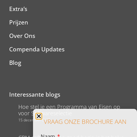
Extra’s
Prijzen
Over Ons
Compenda Updates
Blog
Interessante blogs
Hoe stel je een Programma van Eisen op
voor Softwareselectie
15 december 2023
VRAAG ONZE BROCHURE AAN
Naam