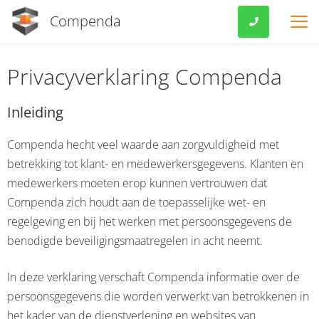
Compenda
.
VOOR MKB
Privacyverklaring Compenda
FEATURES
Inleiding
PRIJZEN
Compenda hecht veel waarde aan zorgvuldigheid met
betrekking tot klant- en medewerkersgegevens. Klanten en
KOPPELINGEN
medewerkers moeten erop kunnen vertrouwen dat
Compenda zich houdt aan de toepasselijke wet- en
VERENIGINGEN
regelgeving en bij het werken met persoonsgegevens de
OVER ONS
benodigde beveiligingsmaatregelen in acht neemt.
EXTRA’S
In deze verklaring verschaft Compenda informatie over de
persoonsgegevens die worden verwerkt van betrokkenen in
KLANTVERHALEN
het kader van de dienstverlening en websites van