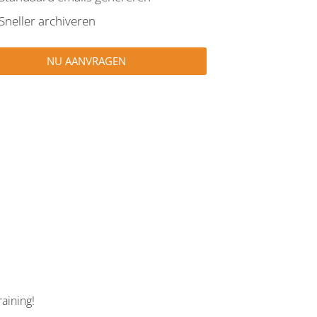
Sneller archiveren
NU AANVRAGEN
G
raining!