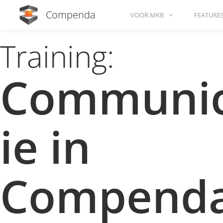
Compenda
VOOR MKB
FEATURE
Training:
Communic
ie in
Compend