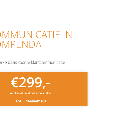
MEER INFORMATIE AANVRAGEN
MMUNICATIE IN
OMPENDA
erke basis voor je klantcommunicatie
€299,-
exclusief reiskosten en BTW
Tot 5 deelnemers