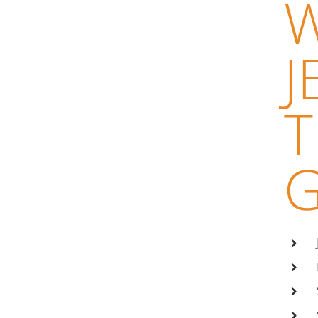
W
J
T