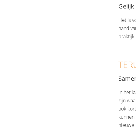
Gelijk
Het is v
hand van
praktijk
TER
Samenv
In het l
zijn waa
ook kor
kunnen h
nieuwe 