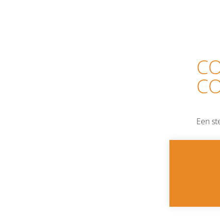
CO
C
Een st