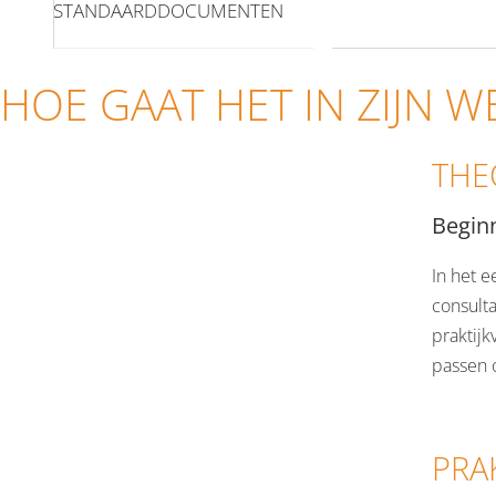
STANDAARDDOCUMENTEN
HOE GAAT HET IN ZIJN W
THE
Beginn
In het e
consult
praktij
passen 
PRAK