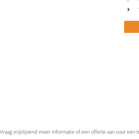
START VANDAA
MET
SLIMMER
WERKEN
Vraag vrijblijvend meer informatie of een offerte aan voor een t