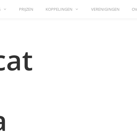
S
PRIJZEN
KOPPELINGEN
VERENIGINGEN
OV
at
a