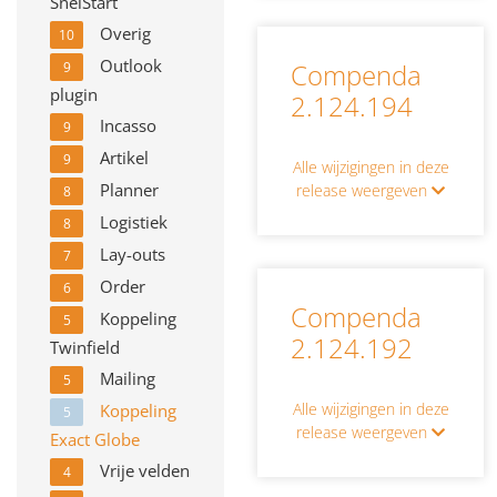
SnelStart
Overig
10
Outlook
Compenda
9
plugin
2.124.194
Incasso
9
Artikel
9
Alle wijzigingen in deze
Planner
release weergeven
8
Logistiek
8
Lay-outs
7
Order
6
Compenda
Koppeling
5
2.124.192
Twinfield
Mailing
5
Alle wijzigingen in deze
Koppeling
5
release weergeven
Exact Globe
Vrije velden
4