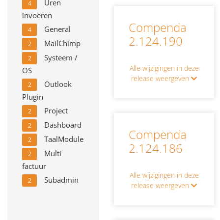
Uren
4
invoeren
Compenda
General
4
2.124.190
MailChimp
2
Systeem /
2
Alle wijzigingen in deze
OS
release weergeven
Outlook
2
Plugin
Project
2
Dashboard
2
Compenda
TaalModule
2
2.124.186
Multi
2
factuur
Alle wijzigingen in deze
Subadmin
2
release weergeven