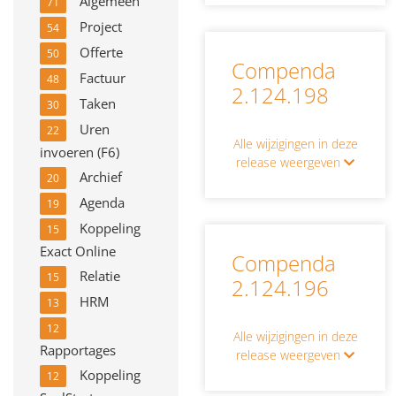
Algemeen
71
Project
54
Offerte
50
Compenda
Factuur
48
2.124.198
Taken
30
Uren
22
Alle wijzigingen in deze
invoeren (F6)
release weergeven
Archief
20
Agenda
19
Koppeling
15
Exact Online
Compenda
Relatie
15
2.124.196
HRM
13
12
Alle wijzigingen in deze
Rapportages
release weergeven
Koppeling
12