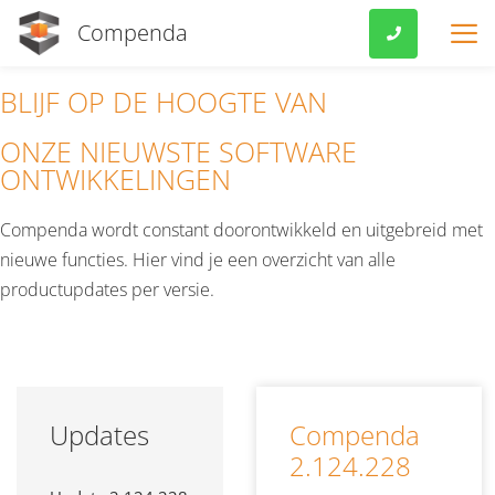
Compenda
.
BLIJF OP DE HOOGTE VAN
VOOR MKB
ONZE NIEUWSTE SOFTWARE
FEATURES
ONTWIKKELINGEN
PRIJZEN
Compenda wordt constant doorontwikkeld en uitgebreid met
nieuwe functies. Hier vind je een overzicht van alle
KOPPELINGEN
productupdates per versie.
VERENIGINGEN
OVER ONS
EXTRA’S
Updates
Compenda
2.124.228
KLANTVERHALEN